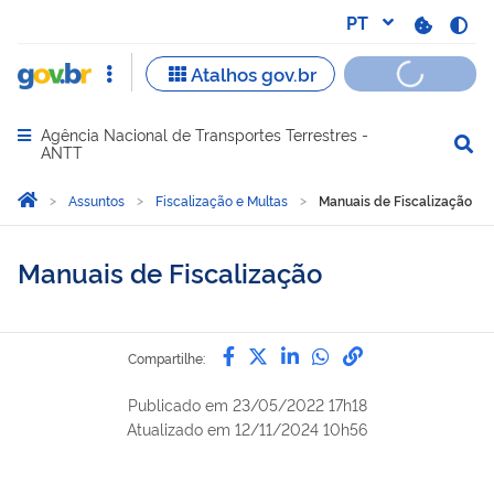
Agência Nacional de Transportes Terrestres -
Abrir menu principal de navegação
ANTT
Você está aqui:
Página Inicial
Assuntos
Fiscalização e Multas
Manuais de Fiscalização
Manuais de Fiscalização
Compartilhe por Facebook
Compartilhe por Twitter
Compartilhe por Lin
Compartilhe por
link para Copi
Compartilhe:
Publicado em
23/05/2022 17h18
Atualizado em
12/11/2024 10h56