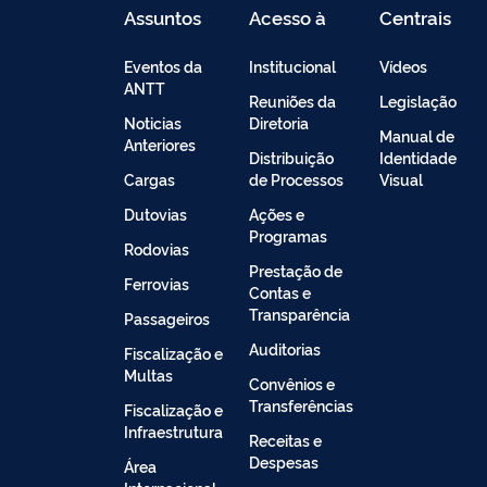
Assuntos
Acesso à
Centrais
Informação
de
Conteúdo
Eventos da
Institucional
Vídeos
ANTT
Reuniões da
Legislação
Noticias
Diretoria
Manual de
Anteriores
Distribuição
Identidade
Cargas
de Processos
Visual
Dutovias
Ações e
Programas
Rodovias
Prestação de
Ferrovias
Contas e
Transparência
Passageiros
Auditorias
Fiscalização e
Multas
Convênios e
Transferências
Fiscalização e
Infraestrutura
Receitas e
Despesas
Área