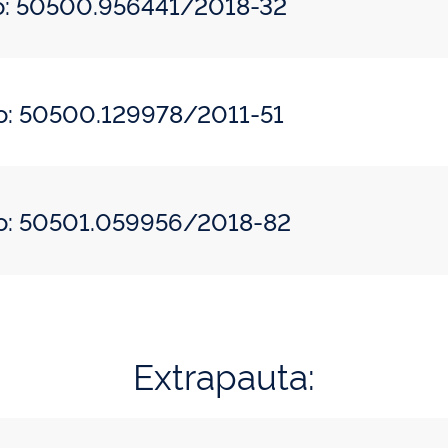
do: 50500.956441/2018-32
do: 50500.129978/2011-51
do: 50501.059956/2018-82
Extrapauta: