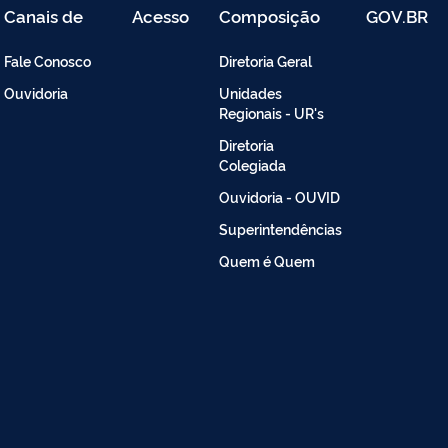
Canais de
Acesso
Composição
GOV.BR
Atendimento
Restrito
-
Fale Conosco
Diretoria Geral
Intranet
Ouvidoria
Unidades
Regionais - UR's
Diretoria
Colegiada
Ouvidoria - OUVID
Superintendências
Quem é Quem