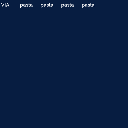
VIA
pasta
pasta
pasta
pasta
040
de
de
de
de
Teste
testes
testes
testes
testes