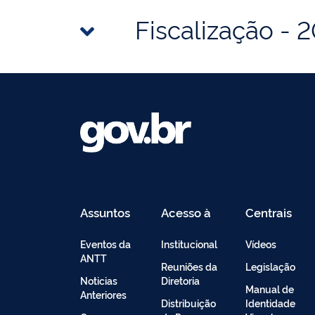
Fiscalização - 
Assuntos
Acesso à
Centrais
Informação
de
Conteúdo
Eventos da
Institucional
Vídeos
ANTT
Reuniões da
Legislação
Noticias
Diretoria
Manual de
Anteriores
Distribuição
Identidade