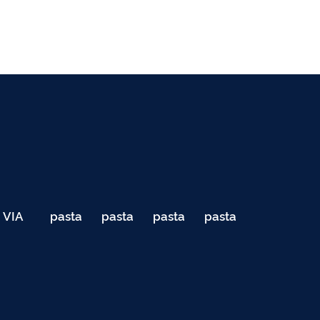
VIA
pasta
pasta
pasta
pasta
040
de
de
de
de
Teste
testes
testes
testes
testes