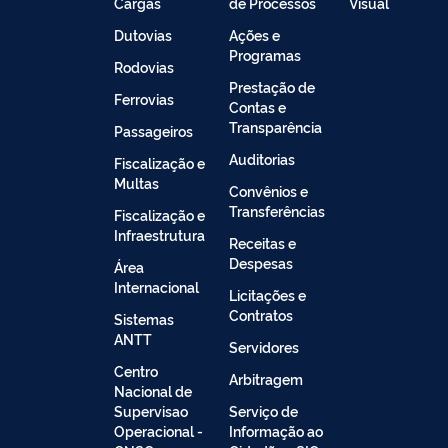
Cargas
de Processos
Visual
Dutovias
Ações e
Programas
Rodovias
Prestação de
Ferrovias
Contas e
Transparência
Passageiros
Auditorias
Fiscalização e
Multas
Convênios e
Transferências
Fiscalização e
Infraestrutura
Receitas e
Despesas
Área
Internacional
Licitações e
Contratos
Sistemas
ANTT
Servidores
Centro
Arbitragem
Nacional de
Supervisao
Serviço de
Operacional -
Informação ao