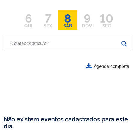
6
7
8
9
10
QUI
SEX
SÁB
DOM
SEG
Agenda completa
Não existem eventos cadastrados para este
dia.