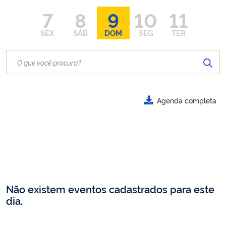
7
8
9
10
11
SEX
SÁB
DOM
SEG
TER
Agenda completa
Não existem eventos cadastrados para este
dia.