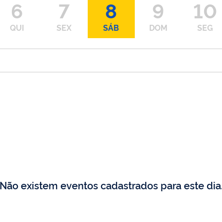
6
7
8
9
10
QUI
SEX
SÁB
DOM
SEG
Não existem eventos cadastrados para este dia