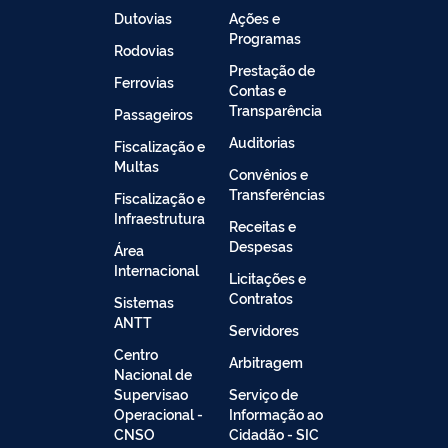
Dutovias
Ações e
Programas
Rodovias
Prestação de
Ferrovias
Contas e
Transparência
Passageiros
Auditorias
Fiscalização e
Multas
Convênios e
Transferências
Fiscalização e
Infraestrutura
Receitas e
Despesas
Área
Internacional
Licitações e
Contratos
Sistemas
ANTT
Servidores
Centro
Arbitragem
Nacional de
Supervisao
Serviço de
Operacional -
Informação ao
CNSO
Cidadão - SIC