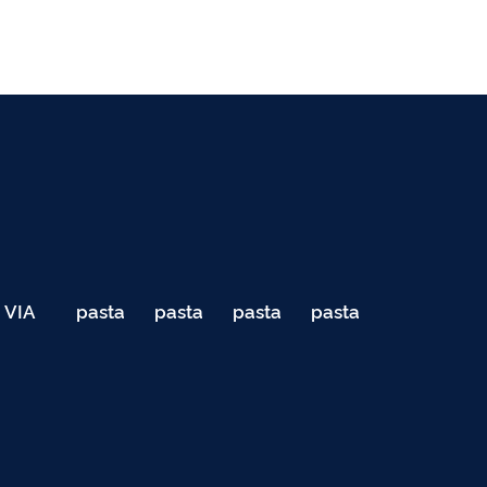
VIA
pasta
pasta
pasta
pasta
040
de
de
de
de
Teste
testes
testes
testes
testes