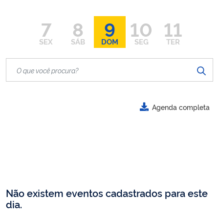
7
8
9
10
11
SEX
SÁB
DOM
SEG
TER
Agenda completa
Não existem eventos cadastrados para este
dia.