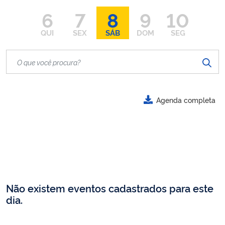
6
7
8
9
10
QUI
SEX
SÁB
DOM
SEG
Agenda completa
Não existem eventos cadastrados para este
dia.