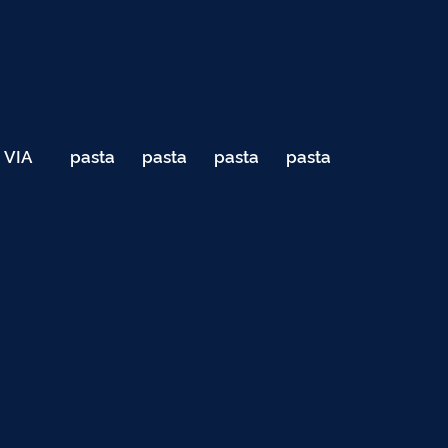
VIA
pasta
pasta
pasta
pasta
040
de
de
de
de
Teste
testes
testes
testes
testes