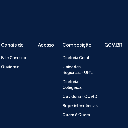
Canais de
Acesso
Composição
GOV.BR
Atendimento
Restrito
-
Fale Conosco
Diretoria Geral
Intranet
Ouvidoria
Unidades
Regionais - UR's
Diretoria
Colegiada
Ouvidoria - OUVID
Superintendências
Quem é Quem