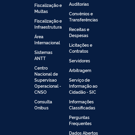
Auditorias
Fiscalização e
Multas
Convênios e
Transferências
Fiscalização e
Infraestrutura
Receitas e
Despesas
Área
Internacional
Licitações e
Contratos
Sistemas
ANTT
Servidores
Centro
Arbitragem
Nacional de
Supervisao
Serviço de
Operacional -
Informação ao
CNSO
Cidadão - SIC
Consulta
Informações
Onibus
Classificadas
Perguntas
Frequentes
Dados Abertos