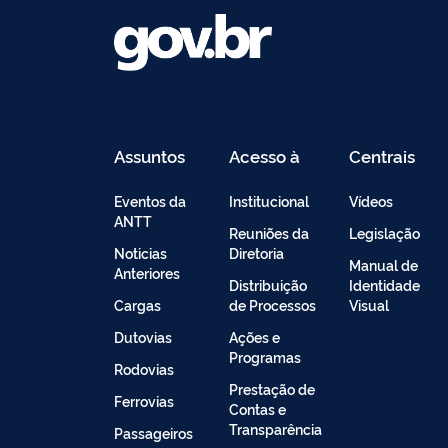
Assuntos
Acesso à
Centrais
Informação
de
Conteúdo
Eventos da
Institucional
Vídeos
ANTT
Reuniões da
Legislação
Noticias
Diretoria
Manual de
Anteriores
Distribuição
Identidade
Cargas
de Processos
Visual
Dutovias
Ações e
Programas
Rodovias
Prestação de
Ferrovias
Contas e
Transparência
Passageiros