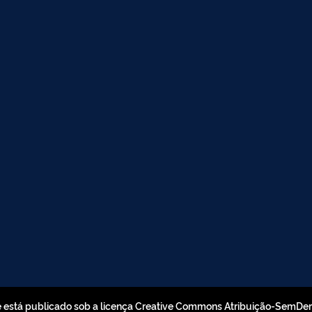
e está publicado sob a licença Creative Commons Atribuição-SemDe