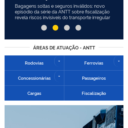
Bagagens soltas e seguros inválidos: novo
episódio da série da ANTT sobre fiscalização
revela riscos invisíveis do transporte irregular
ÁREAS DE ATUAÇÃO - ANTT
Rodovias
Ferrovias
Concessionárias
Passageiros
Cargas
Fiscalização