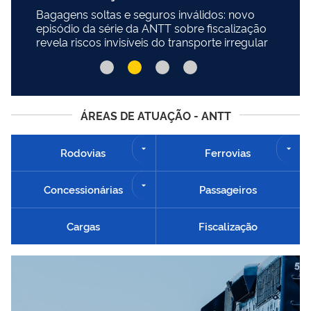
Bagagens soltas e seguros inválidos: novo
episódio da série da ANTT sobre fiscalização
revela riscos invisíveis do transporte irregular
ÁREAS DE ATUAÇÃO - ANTT
Rodovias
Ferrovias
Concessionárias
Passageiros
Cargas
Fiscalização