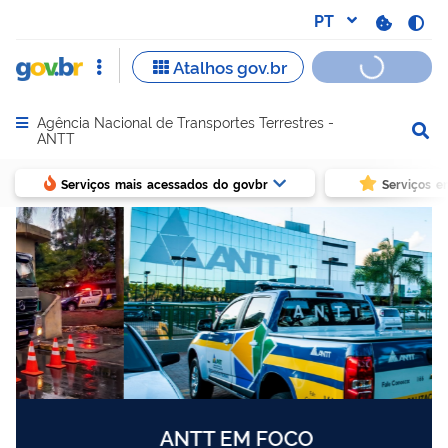
Agência Nacional de Transportes Terrestres -
Abrir menu principal de navegação
ANTT
Serviços mais acessados do govbr
Serviços e
ANTT EM FOCO