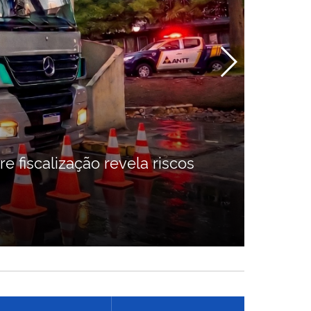
AN
e fiscalização revela riscos
Conh