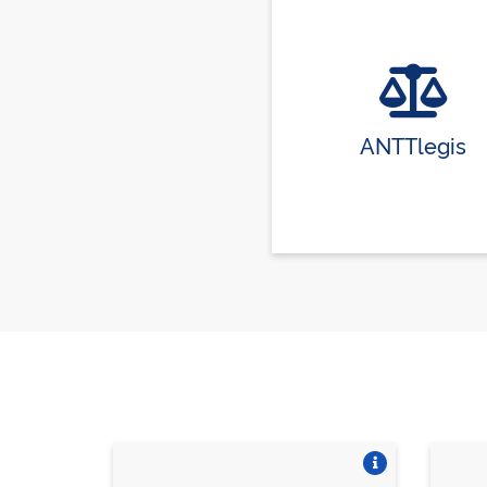
ANTTlegis
Vire o card