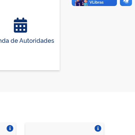
da de Autoridades
Vire o card
Vire o card