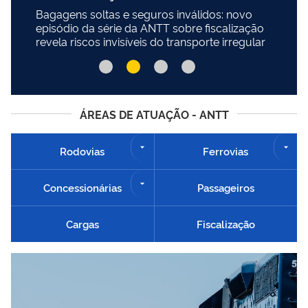
Bagagens soltas e seguros inválidos: novo
episódio da série da ANTT sobre fiscalização
revela riscos invisíveis do transporte irregular
ÁREAS DE ATUAÇÃO - ANTT
Rodovias
Ferrovias
Concessionárias
Passageiros
Cargas
Fiscalização