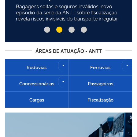
Bagagens soltas e seguros inválidos: novo
episódio da série da ANTT sobre fiscalização
revela riscos invisíveis do transporte irregular
ÁREAS DE ATUAÇÃO - ANTT
Rodovias
Ferrovias
Concessionárias
Passageiros
Cargas
Fiscalização