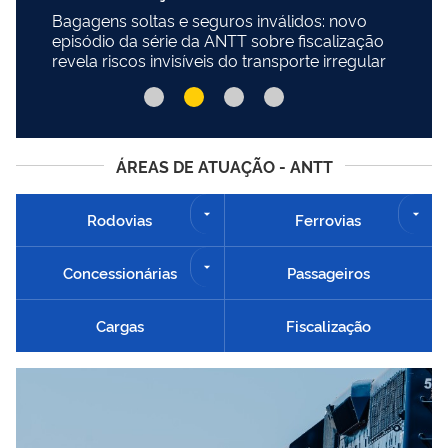
Bagagens soltas e seguros inválidos: novo
episódio da série da ANTT sobre fiscalização
revela riscos invisíveis do transporte irregular
ÁREAS DE ATUAÇÃO - ANTT
Rodovias
Ferrovias
Concessionárias
Passageiros
Cargas
Fiscalização