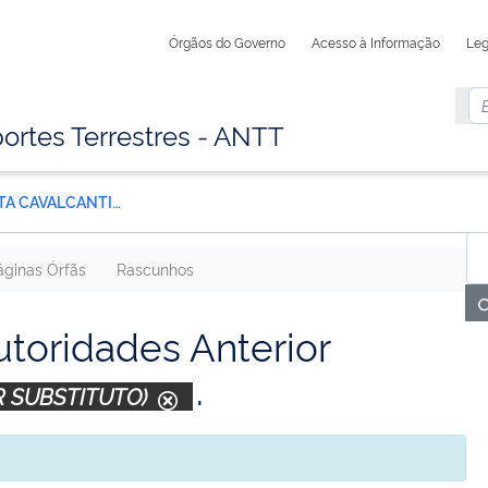
Órgãos do Governo
Acesso à Informação
Leg
ortes Terrestres - ANTT
LEONARDO MESQUITA CAVALCANTI (Ouvidor Substituto)
áginas Órfãs
Rascunhos
toridades Anterior
.
 SUBSTITUTO)