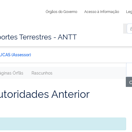
Órgãos do Governo
Acesso à Informação
Leg
ortes Terrestres - ANTT
CAS (Assessor)
áginas Órfãs
Rascunhos
toridades Anterior