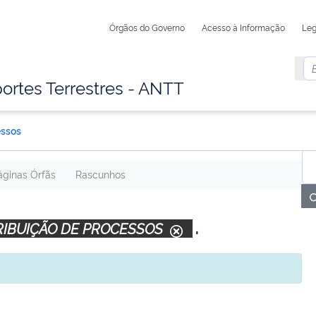
Órgãos do Governo
Acesso à Informação
Leg
ortes Terrestres - ANTT
essos
áginas Órfãs
Rascunhos
.
RIBUIÇÃO DE PROCESSOS